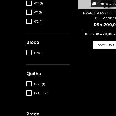
6'0 (1)
FRETE GRÁ
6'1 (1)
PRANCHA MODEL: E
FULL CARBO
6'2 (1)
R$4.200,
10
x de
R$420,00
s
Bloco
COMPRAR
Eps (1)
Quilha
Fcs Ii (1)
Futures (1)
Preço