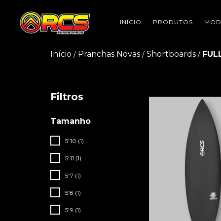
INÍCIO
PRODUTOS
MOD
Início
Pranchas Novas
Shortboards
FUL
/
/
/
Filtros
Tamanho
5'10 (1)
5'11 (1)
5'7 (1)
5'8 (1)
5'9 (1)