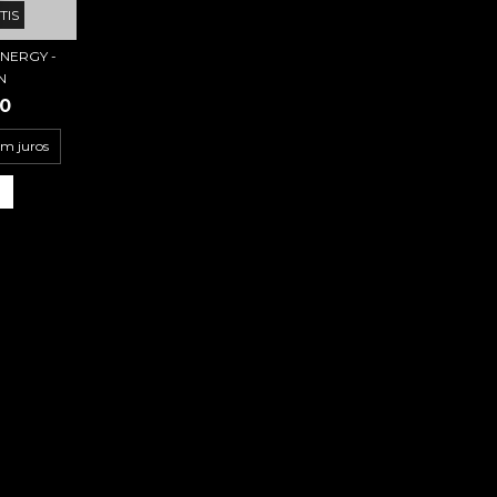
TIS
NERGY -
N
00
em juros