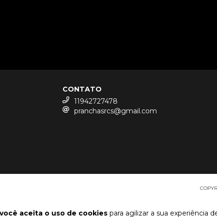
CONTATO
11942727478
pranchasrcs@gmail.com
COPYRI
você aceita o uso de cookies
para agilizar a sua experiência 