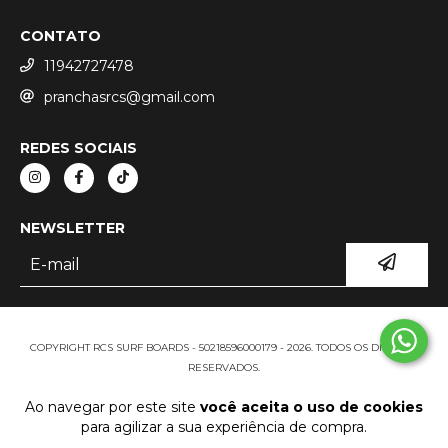
CONTATO
11942727478
pranchasrcs@gmail.com
REDES SOCIAIS
NEWSLETTER
COPYRIGHT RCS SURF BOARDS - 50218596000179 - 2026. TODOS OS DIREITOS
RESERVADOS.
Ao navegar por este site
você aceita o uso de cookies
para agilizar a sua experiência de compra.